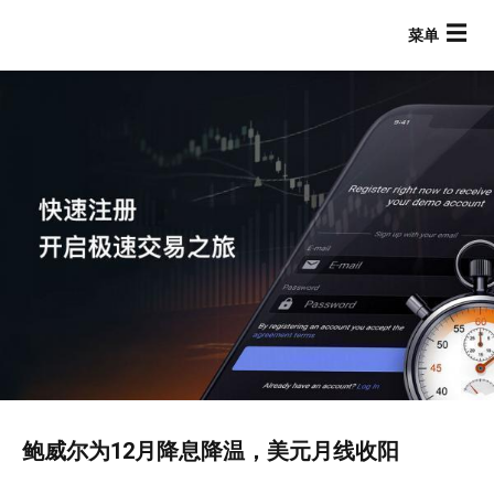
跳
转
到
主
要
内
容
Main navigation
鲍威尔为12月降息降温，美元月线收阳