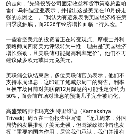
的走向，”先锋投资公司固定收益和货币策略总监帕
雷什·乌帕迪亚亚表示，并指出这是美元在10月份走
强的原因之一。“我认为有迹象表明美国经济将在第
四季度触底，而2026年经济增长面临上行风险。”
一些看空美元的投资者正在转变观点。摩根士丹利
策略师周四将美元评级转为中性，理由是“美国经济
增长强劲，且美联储可能提高利率定价”。他们不再
建议做多欧元或日元兑美元。
美联储会议结束后，多位美联储官员表示，他们不
支持本周降息，这印证了鲍威尔周三的警告。利率
互换市场目前对美联储12月降息的可能性定价约为
50%，而会前市场对降息的预期几乎完全被消化。
高盛策略师卡玛克沙·特里维迪（Kamakshya
Trivedi）周五在一份报告中写道：“近几周来，外国
局势的发展推动了美元走强，但鹰派政策冲击也发
挥了重要的国内作用，尽管我们承认，我们并没有