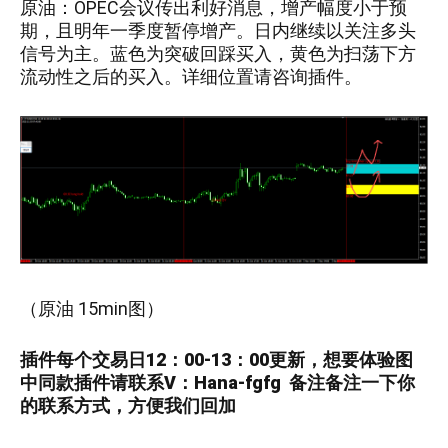
原油
：
OPEC会议传出利好消息，增产幅度小于预
期，且明年一季度暂停增产。日内继续以关注多头
信号为主。蓝色为突破回踩买入，黄色为扫荡下方
流动性之后的买入。详细位置请咨询插件。
（
原油
15
min图）
插件每个交易日12：00-13：00更新，
想要
体验图
中
同款插件请联系V：
Hana-fgfg
备注备注一下你
的联系方式，方便我们回加