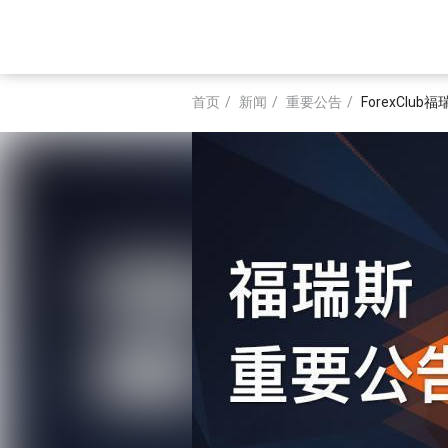
跳
转
Main
到
主
navigation
要
首页
新闻
重要公告
ForexCl
内
面
容
包
屑