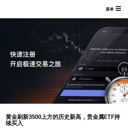
跳
转
到
主
要
内
容
Main navigation
黄金刷新3500上方的历史新高，贵金属ETF持
续买入