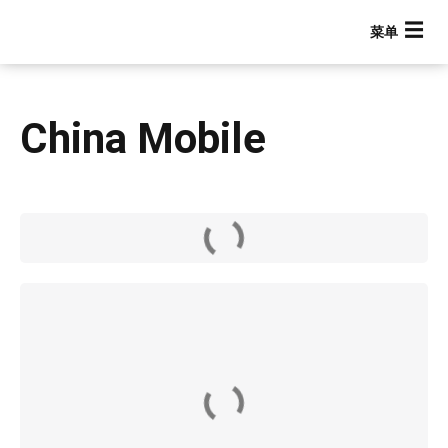
跳
转
到
主
要
China Mobile
内
容
Main navigation