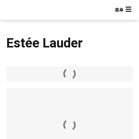
跳
转
到
主
要
Estée Lauder
内
容
Main navigation